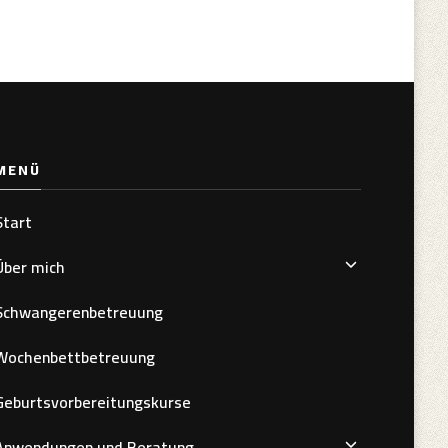
MENÜ
Start
Über mich
Schwangerenbetreuung
Wochenbettbetreuung
Geburtsvorbereitungskurse
Anwendungen und Beratung